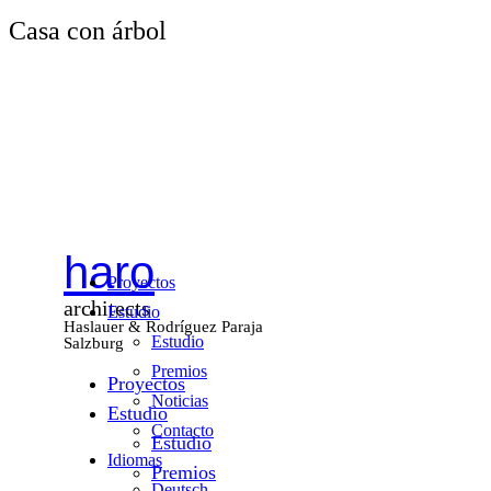
Casa con árbol
haro
Proyectos
architects
Estudio
Haslauer & Rodríguez Paraja
Estudio
Salzburg
Premios
Proyectos
Noticias
Estudio
Contacto
Estudio
Idiomas
Premios
Deutsch